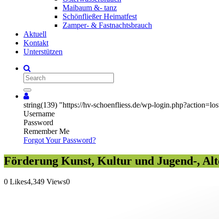
Maibaum &- tanz
Schönfließer Heimatfest
Zamper- & Fastnachtsbrauch
Aktuell
Kontakt
Unterstützen
Search
string(139) "https://hv-schoenfliess.de/wp-login.php?acti
Username
Password
Remember Me
Forgot Your Password?
Förderung Kunst, Kultur und Jugend-, Alt
0
Likes
4,349
Views
0