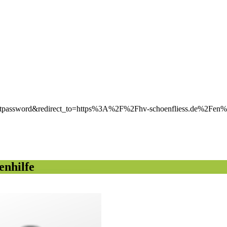
on=lostpassword&redirect_to=https%3A%2F%2Fhv-schoenfliess.de%2Fen
enhilfe