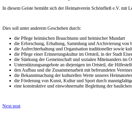
In diesem Geiste bemüht sich der Heimatverein Schönfließ e.V. mit Le
Dies soll unter anderem Geschehen durch:
die Pflege heimischen Brauchtums und heimischer Mundart
die Erforschung, Erhaltung, Sammlung und Archivierung von h
die Aufrechterhaltung und Organisation traditioneller sowie kult
die Pflege einer Erinnerungskultur im Ortsteil, in der Stadt E
die Stärkung der Gemeinschaft und sozialen Miteinanders im Or
Unterstützungsangebote an diejenigen im Ortsteil, die Hilfeste
den Aufbau und die Zusammenarbeit mit befreundeten Vereine
die Bekanntmachung der kulturellen Werte unseres Heimatortes 
die Förderung von Kunst, Kultur und Sport durch mannigfaltig
eine konstruktive und einwohnernahe Begleitung der baulichen 
Next post