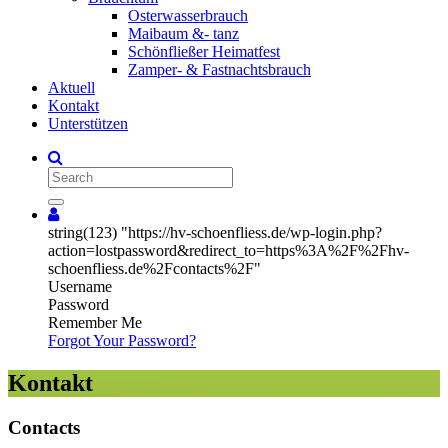
Osterwasserbrauch
Maibaum &- tanz
Schönfließer Heimatfest
Zamper- & Fastnachtsbrauch
Aktuell
Kontakt
Unterstützen
Search
string(123) "https://hv-schoenfliess.de/wp-login.php?
action=lostpassword&redirect_to=https%3A%2F%2Fhv-
schoenfliess.de%2Fcontacts%2F"
Username
Password
Remember Me
Forgot Your Password?
Kontakt
Contacts