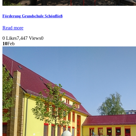
Förderung
Grundschule Schönfließ
Read more
0
Likes
7,447
Views
0
10
Feb