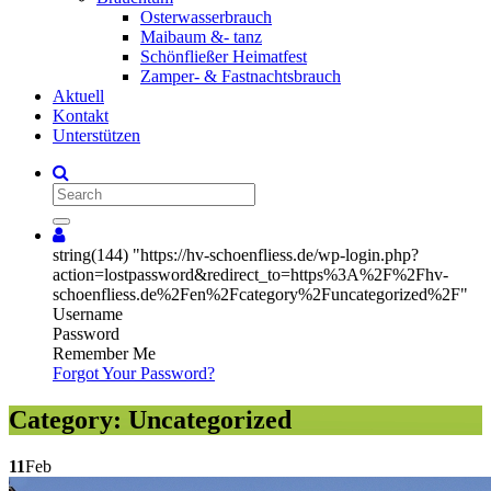
Osterwasserbrauch
Maibaum &- tanz
Schönfließer Heimatfest
Zamper- & Fastnachtsbrauch
Aktuell
Kontakt
Unterstützen
Search
string(144) "https://hv-schoenfliess.de/wp-login.php?
action=lostpassword&redirect_to=https%3A%2F%2Fhv-
schoenfliess.de%2Fen%2Fcategory%2Funcategorized%2F"
Username
Password
Remember Me
Forgot Your Password?
Category:
Uncategorized
11
Feb